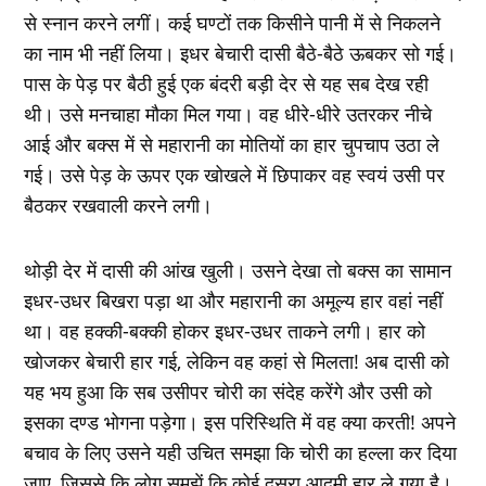
से स्‍नान करने लगीं। कई घण्‍टों तक किसीने पानी में से निकलने
का नाम भी नहीं लिया। इधर बेचारी दासी बैठे-बैठे ऊबकर सो गई।
पास के पेड़ पर बैठी हुई एक बंदरी बड़ी देर से यह सब देख रही
थी। उसे मनचाहा मौका मिल गया। वह धीरे-धीरे उतरकर नीचे
आई और बक्‍स में से महारानी का मोतियों का हार चुपचाप उठा ले
गई। उसे पेड़ के ऊपर एक खोखले में छिपाकर वह स्‍वयं उसी पर
बैठकर रखवाली करने लगी।
थोड़ी देर में दासी की आंख खुली। उसने देखा तो बक्‍स का सामान
इधर-उधर बिखरा पड़ा था और महारानी का अमूल्‍य हार वहां नहीं
था। वह हक्‍की-बक्‍की होकर इधर-उधर ताकने लगी। हार को
खोजकर बेचारी हार गई, लेकिन वह कहां से मिलता! अब दासी को
यह भय हुआ कि सब उसीपर चोरी का संदेह करेंगे और उसी को
इसका दण्‍ड भोगना पड़ेगा। इस परिस्थिति में वह क्‍या करती! अपने
बचाव के लिए उसने यही उचित समझा कि चोरी का हल्‍ला कर दिया
जाए, जिससे कि लोग समझें कि कोई दूसरा आदमी हार ले गया है।