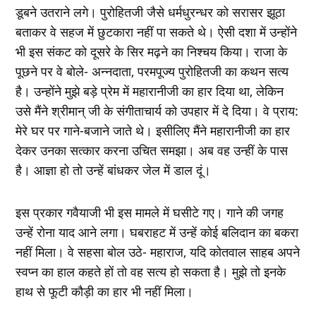
डूबने उतराने लगे। पुरोहितजी जैसे धर्मधुरन्‍धर को सरासर झूठा
बताकर वे सहज में छुटकारा नहीं पा सकते थे। ऐसी दशा में उन्‍होंने
भी इस संकट को दूसरे के सिर मढ़ने का निश्‍चय किया। राजा के
पूछने पर वे बोले- अन्‍नदाता, परमपूज्‍य पुरोहितजी का कथन सत्‍य
है। उन्‍होंने मुझे बड़े प्रेम में महारानीजी का हार दिया था, लेकिन
उसे मैंने श्रीमान् जी के संगीताचार्य को उपहार में दे दिया। वे प्राय:
मेरे घर पर गाने-बजाने जाते थे। इसीलिए मैंने महारानीजी का हार
देकर उनका सत्‍कार करना उचित समझा। अब वह उन्‍हीं के पास
है। आज्ञा हो तो उन्‍हें बांधकर जेल में डाल दूं।
इस प्रकार गवैयाजी भी इस मामले में घसीटे गए। गाने की जगह
उन्‍हें रोना याद आने लगा। घबराहट में उन्‍हें कोई बलिदान का बकरा
नहीं मिला। वे सहसा बोल उठे- महाराज, यदि कोतवाल साहब अपने
स्‍वप्‍न का हाल कहते हों तो वह सत्‍य हो सकता है। मुझे तो इनके
हाथ से फूटी कौड़ी का हार भी नहीं मिला।