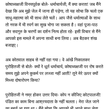
कोषाध्‍यक्षजी विनयपूर्वक बोले- धर्माचार्यजी, मैं क्‍या करता! जब मैंने
देखा कि अब मुझे जेल में जाना ही पड़ेगा, तो यह सोचा कि चलो एक
साधु-महात्‍मा को भी साथ लेते चलें। आप जैसे धर्मात्‍माओं के साथ
तो नरक में भी स्‍वर्ग का सुख भोगा जा सकता है। वहां पूजा-पाठ
और सदगुरु के चरणों का दर्शन नित्‍य होता रहे- इसी विचार से मैंने
आपको इस मामले में अपना साथी बना लिया। अब बैठकर शंख
बजाइए।
अब कोतवाल साहब से नहीं रहा गया। वे आंखें निकालकर
पुरोहितजी से बोले- क्‍यों रे धूर्त धर्माचार्य, कोषाध्‍यक्षजी पर रोष करते
समय तुझे अपने कुकर्म पर लज्‍जा नहीं आती? तूने मेरे ऊपर क्‍यों
मिथ्‍या दोषारोपण किया?
पुरोहितजी ने नम्र होकर उत्तर दिया- कोप न कीजिए कोटपालजी!
पंडित का काम बिना आश्रयदाता के नहीं चलता। मेरा जेल जाने
का मुहूर्त आ गया था। मैंने सोचा कि आपको भी अपने साथ लेता