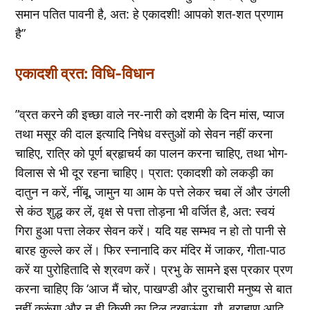
समान पतित पावनी है, अत: हे एकादशी! आपको शत-शत प्रणाम
है”
एकादशी व्रत: विधि-विधान
”व्रत करने की इच्‍छा वाले नर-नारी को दशमी के दिन मांस, प्‍याज
तथा मसूर की दाल इत्‍यादि निषेध वस्‍तुओं को सेवन नहीं करना
चाहिए, रात्रि को पूर्ण ब्रहृाचर्य का पालन करना चाहिए, तथा भोग-
विलास से भी दूर रहना चाहिए। प्रात: एकादशी को लकड़ी का
दातुन न करें, नींबू, जामुन या आम के पत्ते लेकर चबा लें और उंगली
से कंठ शुद्ध कर लें, वृक्ष से पत्ता तोड़ना भी वर्जित है, अत: स्‍वयं
गिरा हुआ पत्ता लेकर सेवन करें। यदि यह सम्‍भव न हो तो पानी से
बारह कुल्‍ले कर लें। फिर स्‍नानादि कर मंदिर में जाकर, गीता-पाठ
करें या पुरोहितादि से श्रवण करें। प्रभु के सामने इस प्रकार प्रण
करना चाहिए कि ‘आज मैं चोर, पाखण्‍डी और दुराचारी मनुष्‍य से बात
नहीं करूंगा और न ही किसी का दिल दुखाऊंगा, गौ, ब्राहृाण आदि