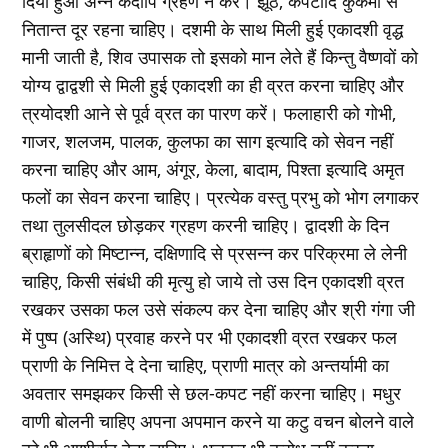
दिया हुआ अन्‍न कदापि ग्रहण न करें। झूठ, कपटादि कुकर्मों से
नितान्‍त दूर रहना चाहिए। दशमी के साथ मिली हुई एकादशी वृद्ध
मानी जाती है, शिव उपासक तो इसको मान लेते हैं किन्‍तु वैष्‍णवों को
योग्‍य द्वाद्वशी से मिली हुई एकादशी का ही व्रत करना चाहिए और
त्रयोदशी आने से पूर्व व्रत का पारण करें। फलाहारी को गोभी,
गाजर, शलजम, पालक, कुलफा का साग इत्‍यादि को सेवन नहीं
करना चाहिए और आम, अंगूर, केला, बादाम, पिश्‍ता इत्‍यादि अमृत
फलों का सेवन करना चाहिए। प्रत्‍येक वस्‍तु प्रभु को भोग लगाकर
तथा तुलसीदल छोड़कर ग्रहण करनी चाहिए। द्वादशी के दिन
ब्राहृाणों को मिष्‍टान्न, दक्षिणादि से प्रसन्‍न कर परिक्रमा ले लेनी
चाहिए, किसी संबंधी की मृत्‍यु हो जाये तो उस दिन एकादशी व्रत
रखकर उसका फल उसे संकल्‍प कर देना चाहिए और श्री गंगा जी
में पुष्‍प (अस्थि) प्रवाह करने पर भी एकादशी व्रत रखकर फल
प्राणी के निमित्त दे देना चाहिए, प्राणी मात्र को अन्‍तर्यामी का
अवतार समझकर किसी से छल-कपट नहीं करना चाहिए। मधुर
वाणी बोलनी चाहिए अपना अपमान करने या कटु वचन बोलने वाले