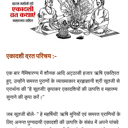
एकादशी व्रत परिचय :-
एक बार नैमिषारण्‍य में शौनक आदि अट्ठासी हजार ऋषि एकत्रित
हुए, उन्‍होंने समस्‍त पुराणों के व्‍याख्‍याकार ब्रहृाज्ञानी श्री सूतजी से
प्रार्थना की ”हे सूतजी! कृपाकर एकादशियों की उत्पत्ति व महात्‍म्‍य
सुनाने की कृपा करें।”
जब सूतजी बोले- ” हे महर्षियों! ऋषि मुनियों एवं समस्‍त प्राणियों के
लिए अनन्‍त पुण्‍यदायी एकादशी की उत्पत्ति के संबंध में अपने पांचवे