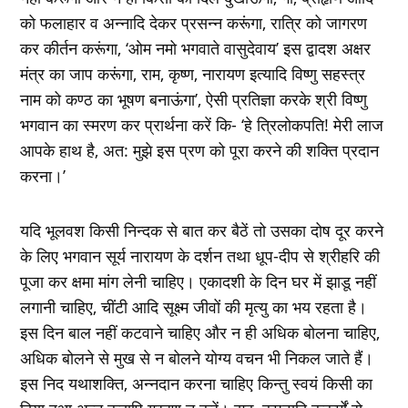
को फलाहार व अन्‍नादि देकर प्रसन्‍न करूंगा, रात्रि को जागरण
कर कीर्तन करूंगा, ‘ओम नमो भगवाते वासुदेवाय’ इस द्वादश अक्षर
मंत्र का जाप करूंगा, राम, कृष्‍ण, नारायण इत्‍यादि विष्‍णु सहस्‍त्र
नाम को कण्‍ठ का भूषण बनाऊंगा’, ऐसी प्रतिज्ञा करके श्री विष्‍णु
भगवान का स्‍मरण कर प्रार्थना करें कि- ‘हे त्रिलोकपति! मेरी लाज
आपके हाथ है, अत: मुझे इस प्रण को पूरा करने की शक्ति प्रदान
करना।’
यदि भूलवश किसी निन्‍दक से बात कर बैठें तो उसका दोष दूर करने
के लिए भगवान सूर्य नारायण के दर्शन तथा धूप-दीप से श्रीहरि की
पूजा कर क्षमा मांग लेनी चाहिए। एकादशी के दिन घर में झाडू नहीं
लगानी चाहिए, चींटी आदि सूक्ष्‍म जीवों की मृत्‍यु का भय रहता है।
इस दिन बाल नहीं कटवाने चाहिए और न ही अधिक बोलना चाहिए,
अधिक बोलने से मुख से न बोलने योग्‍य वचन भी निकल जाते हैं।
इस निद यथाशक्ति, अन्‍नदान करना चाहिए किन्‍तु स्‍वयं किसी का