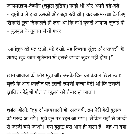
जालमउइज-केम्‍पीर (चुड़ैल बुढि़या) खड़ी थी और अपने बड़े-बड़े
नाखूनों वाले हाथ उसकी ओर बढ़ा रही थी। वह आत्‍म-रक्षा के लिए
शिकारी छुरा निकालने ही लगा था कि तभी दूसरी आवाज सुनाई दी
– बुलबुल के कूजन जैसी मधुर।
”आगंतुक को मत छुओ, मां! देखो, यह कितना सुंदर और राजसी है!
शायद खुद खान सुलेमान भी इससे ज्‍यादा सुंदर नहीं होगा।”
खान आवाज की ओर मुड़ा और उसके दिल का कंवल खिल उठा:
चूल्‍हे के आगे क़ालीन पर इतनी रूपसी कन्‍या बैठी थी कि उसकी
ख़ातिर कोई भी मौत से जूझने को तैयार हो जाता।
चुडैल बोली: ”तुम सौभाग्‍यशाली हो, अजनबी, तुम मेरी बेटी बुलक़
को पसंद आ गये। मुझे तुम पर रहम आ गया। लेकिन यहॉं से जल्‍दी
से जल्‍दी चले जाओ। मेरा बुढ़ऊ बस आने ही वाला है। वह आ गया