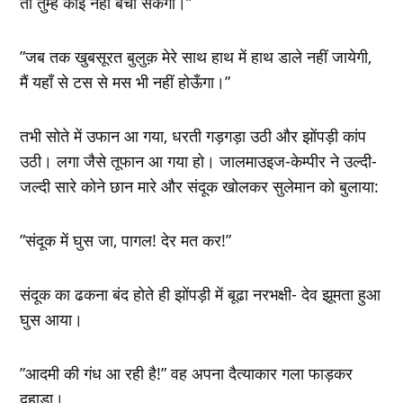
तो तुम्‍हें कोई नहीं बचा सकेगा।”
”जब तक खुबसूरत बुलुक़ मेरे साथ हाथ में हाथ डाले नहीं जायेगी,
मैं यहॉं से टस से मस भी नहीं होऊँगा।”
तभी सोते में उफान आ गया, धरती गड़गड़ा उठी और झोंपड़ी कांप
उठी। लगा जैसे तूफान आ गया हो। जालमाउइज-केम्‍पीर ने उल्‍दी-
जल्‍दी सारे कोने छान मारे और संदूक खोलकर सुलेमान को बुलाया:
”संदूक में घुस जा, पागल! देर मत कर!”
संदूक का ढकना बंद होते ही झोंपड़ी में बूढा नरभक्षी- देव झूमता हुआ
घुस आया।
”आदमी की गंध आ रही है!” वह अपना दैत्‍याकार गला फाड़कर
दहाड़ा।