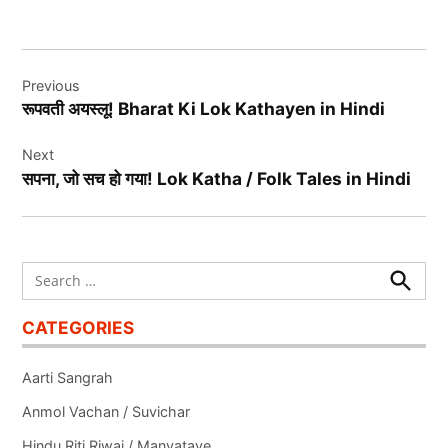
Post
Previous
navigation
रूपवती अयस्‍लू! Bharat Ki Lok Kathayen in Hindi
Next
सपना, जो सच हो गया! Lok Katha / Folk Tales in Hindi
Search
for:
Search
CATEGORIES
Aarti Sangrah
Anmol Vachan / Suvichar
Hindu Riti Riwaj / Manyataye