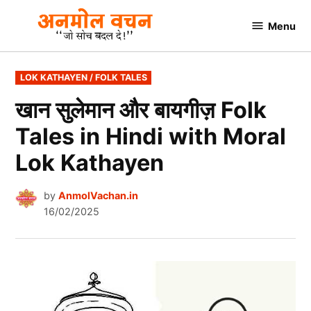
Skip
Menu
to
AnmolVachan.in
content
POSTED
LOK KATHAYEN / FOLK TALES
IN
खान सुलेमान और बायगीज़ Folk
Tales in Hindi with Moral
Lok Kathayen
by
AnmolVachan.in
16/02/2025