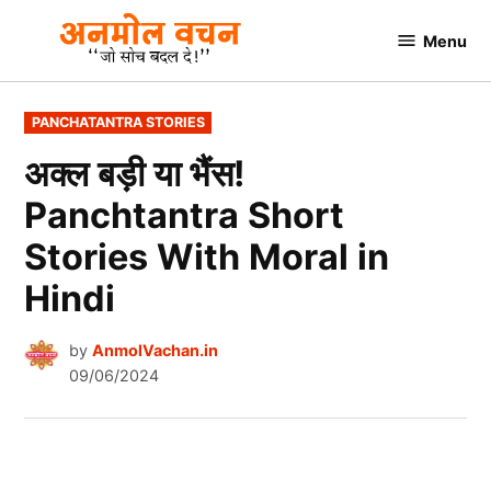
Skip
Menu
to
AnmolVachan.in
content
POSTED
PANCHATANTRA STORIES
IN
अक्‍ल बड़ी या भैंस!
Panchtantra Short
Stories With Moral in
Hindi
by
AnmolVachan.in
09/06/2024