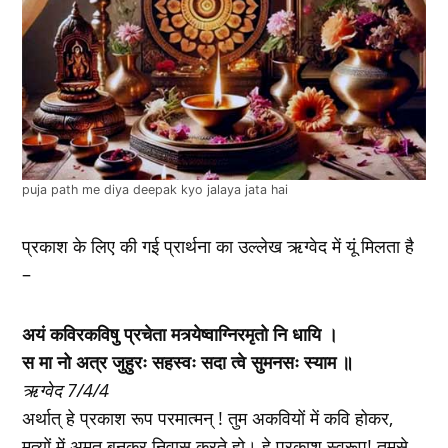
puja path me diya deepak kyo jalaya jata hai
प्रकाश के लिए की गई प्रार्थना का उल्लेख ऋग्वेद में यूं मिलता है
–
अयं कविरकविषु प्रचेता मत्र्येष्वाग्निरमृतो नि धायि ।
स मा नो अत्र जुहुरः सहस्वः सदा त्वे सुमनसः स्याम ॥
ऋग्वेद 7/4/4
अर्थात् हे प्रकाश रूप परमात्मन् ! तुम अकवियों में कवि होकर,
मृत्यों में अमृत बनकर निवास करते हो। हे प्रकाश स्वरूप! तुमसे