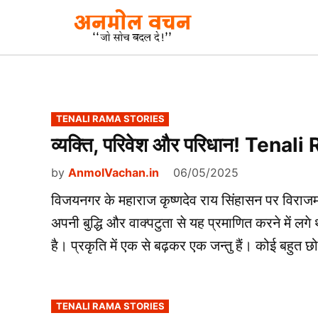
Skip
to
AnmolVacha
Anmol
Vachan
content
– जाे
सोच
बदल दे!
POSTED
TENALI RAMA STORIES
IN
व्यक्ति, परिवेश और परिधान! Tena
by
AnmolVachan.in
06/05/2025
विजयनगर के महाराज कृष्णदेव राय सिंहासन पर विराजम
अपनी बुद्धि और वाक्पटुता से यह प्रमाणित करने में लगे थे 
है। प्रकृति में एक से बढ़कर एक जन्तु हैं। कोई बहु
POSTED
TENALI RAMA STORIES
IN