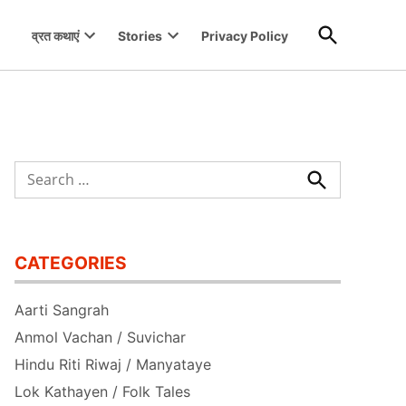
Open
व्रत कथाएं
Stories
Privacy Policy
Search
Open
Open
dropdown
dropdown
menu
menu
Search
for:
Search
CATEGORIES
Aarti Sangrah
Anmol Vachan / Suvichar
Hindu Riti Riwaj / Manyataye
Lok Kathayen / Folk Tales