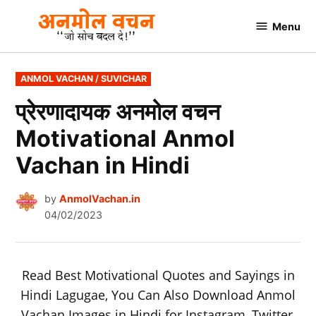
Skip
Menu
to
AnmolVachan.in
content
POSTED
ANMOL VACHAN / SUVICHAR
IN
प्रेरणादायक अनमोल वचन
Motivational Anmol
Vachan in Hindi
by
AnmolVachan.in
04/02/2023
Read Best Motivational Quotes and Sayings in
Hindi Lagugae, You Can Also Download Anmol
Vachan Images in Hindi for Instagram, Twitter,