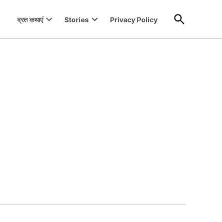
Open
व्रत कथाएं
Stories
Privacy Policy
Search
Open
Open
dropdown
dropdown
menu
menu