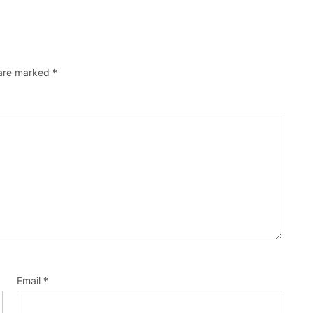
 are marked
*
Email
*