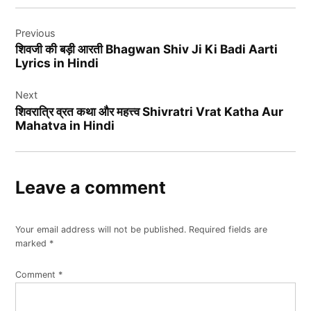
Post
Previous
navigation
शिवजी की बड़ी आरती Bhagwan Shiv Ji Ki Badi Aarti
Lyrics in Hindi
Next
शिवरात्रि व्रत कथा और महत्त्व Shivratri Vrat Katha Aur
Mahatva in Hindi
Leave a comment
Your email address will not be published.
Required fields are
marked
*
Comment
*