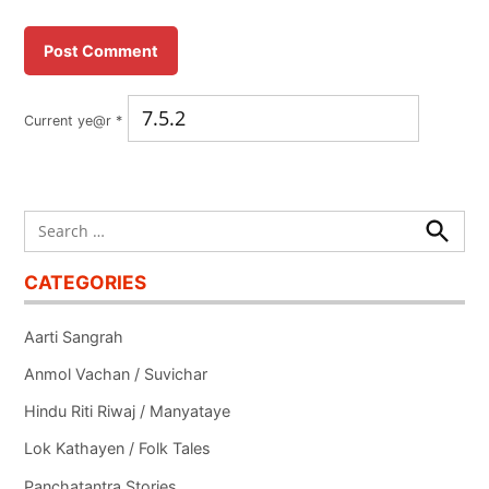
Current ye@r
*
Search
for:
Search
CATEGORIES
Aarti Sangrah
Anmol Vachan / Suvichar
Hindu Riti Riwaj / Manyataye
Lok Kathayen / Folk Tales
Panchatantra Stories