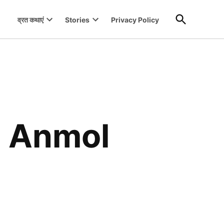
Open
व्रत कथाएं
Stories
Privacy Policy
Search
Open
Open
dropdown
dropdown
menu
menu
ै! Anmol