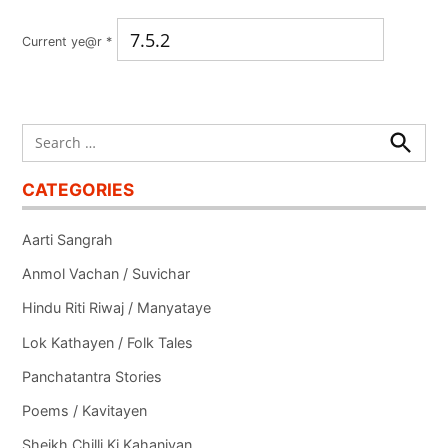
Current ye@r
*
Search
for:
Search
CATEGORIES
Aarti Sangrah
Anmol Vachan / Suvichar
Hindu Riti Riwaj / Manyataye
Lok Kathayen / Folk Tales
Panchatantra Stories
Poems / Kavitayen
Sheikh Chilli Ki Kahaniyan