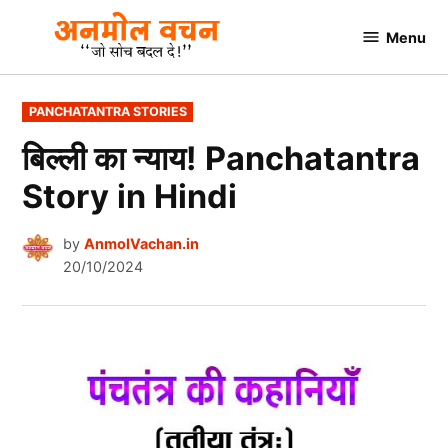
Skip
Menu
to
AnmolVachan.in
content
POSTED
PANCHATANTRA STORIES
IN
बिल्ली का न्याय! Panchatantra
Story in Hindi
by
AnmolVachan.in
20/10/2024