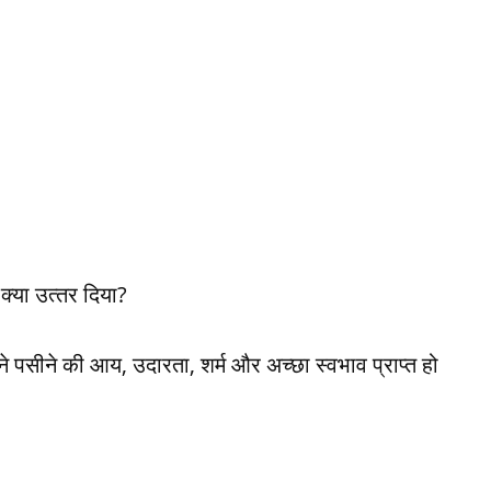
्‍या उत्‍तर दिया?
े पसीने की आय, उदारता, शर्म और अच्‍छा स्‍वभाव प्राप्‍त हो