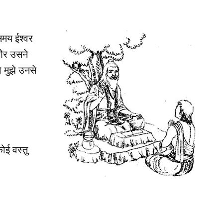
समय ईश्‍वर
और उसने
ो मुझे उनसे
ोई वस्‍तु