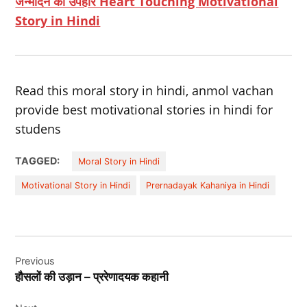
जन्मदिन का उपहार Heart Touching Motivational
Story in Hindi
Read this moral story in hindi, anmol vachan
provide best motivational stories in hindi for
studens
TAGGED:
Moral Story in Hindi
Motivational Story in Hindi
Prernadayak Kahaniya in Hindi
Post
Previous
navigation
हौसलों की उड़ान – प्ररेणादयक कहानी