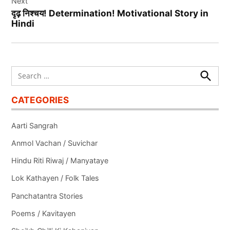
Next
दृढ़ निश्‍चय! Determination! Motivational Story in
Hindi
Search
for:
Search
CATEGORIES
Aarti Sangrah
Anmol Vachan / Suvichar
Hindu Riti Riwaj / Manyataye
Lok Kathayen / Folk Tales
Panchatantra Stories
Poems / Kavitayen